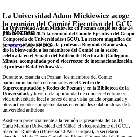
La Universidad Adam Mickiewicz acoge
la reunión del Comité Ejecutivo del GCU
La Universidad Adam Mickiewicz en Poznan acogió los días 14
en Poznan
y 15 de abril de 2025 la reunión del Comité Ejecutivo del Grupo
Compostela de Universidades (GCU). La rectora magnífica de
la universidad anfitriona, la profesora Bogumiła Kaniewska,
por
admin
|
May 14, 2025
dio la bienvenida a los miembros del Comité en la sesión
celebrada en el Senado del Edificio del Rectorado (Collegium
Minus), acompañada por el vicerrector de internacionalización,
el profesor Rafał Witkowski.
Durante su estancia en Poznan, los miembros del Comité
participaron también en reuniones en el
Centro de
Supercomputación y Redes de Poznan
y en la
Biblioteca de la
Universidad
, y tuvieron la oportunidad de conocer el entorno y
vida universitaria local a través de una visita guiada organizada y
otras actividades complementarias en entidades colaboradoras de la
universidad anfitriona.
Asistieron presencialmente a la reunión la presidenta del GCU,
Carla Martins (Universidad del Miño), el vicepresidente del GCU,
Slavomír Rudenko (Universidad Pan-Europea), la secretaria
ejecutiva, María Teresa Carballeira Rivera (Universidad de Santiago